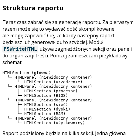
Struktura raportu
Teraz czas zabrać się za generację raportu. Za pierwszym
razem może się to wydawać dość skomplikowane,
ale mogę zapewnić Cię, że każdy następny raport
będziesz już generował dużo szybciej. Moduł
używa zagnieżdżonych sekcji oraz paneli
PSWriteHTML
do organizacji treści. Poniżej zamieszczam przykładowy
schemat:
HTMLSection (główna)

  └─ HTMLPanel (niewidoczny kontener)

      └─ HTMLSection (urządzenie)

  └─ HTMLPanel (niewidoczny kontener)

      ├─ HTMLSection (procesor)

      └─ HTMLSection (BIOS)

  └─ HTMLPanel (niewidoczny kontener)

      ├─ HTMLSection (sieć)

      ├─ HTMLSection (dyski)

      └─ HTMLSection (RAM)

  └─ HTMLPanel (niewidoczny kontener)

      └─ HTMLSection (użytkownicy)
Raport podzielony będzie na kilka sekcji. Jedna główna