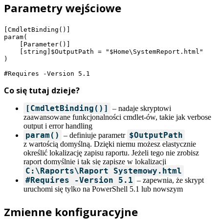
Parametry wejściowe
[CmdletBinding()]

param(

    [Parameter()]

    [string]$OutputPath = "$Home\SystemReport.html"

)

#Requires -Version 5.1
Co się tutaj dzieje?
[CmdletBinding()]
– nadaje skryptowi
zaawansowane funkcjonalności cmdlet-ów, takie jak verbose
output i error handling
param()
$OutputPath
– definiuje parametr
z wartością domyślną. Dzięki niemu możesz elastycznie
określić lokalizację zapisu raportu. Jeżeli tego nie zrobisz
raport domyślnie i tak się zapisze w lokalizacji
C:\Raports\Raport_Systemowy.html
#Requires -Version 5.1
– zapewnia, że skrypt
uruchomi się tylko na PowerShell 5.1 lub nowszym
Zmienne konfiguracyjne