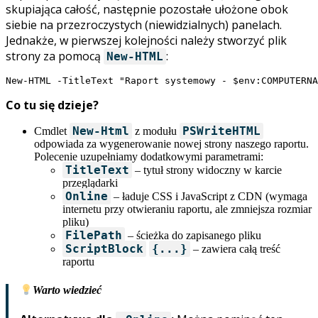
skupiająca całość, następnie pozostałe ułożone obok
siebie na przezroczystych (niewidzialnych) panelach.
Jednakże, w pierwszej kolejności należy stworzyć plik
strony za pomocą
:
New-HTML
New-HTML -TitleText "Raport systemowy - $env:COMPUTERNA
Co tu się dzieje?
New-Html
PSWriteHTML
Cmdlet
z modułu
odpowiada za wygenerowanie nowej strony naszego raportu.
Polecenie uzupełniamy dodatkowymi parametrami:
TitleText
– tytuł strony widoczny w karcie
przeglądarki
Online
– ładuje CSS i JavaScript z CDN (wymaga
internetu przy otwieraniu raportu, ale zmniejsza rozmiar
pliku)
FilePath
– ścieżka do zapisanego pliku
ScriptBlock
{...}
– zawiera całą treść
raportu
Warto wiedzieć