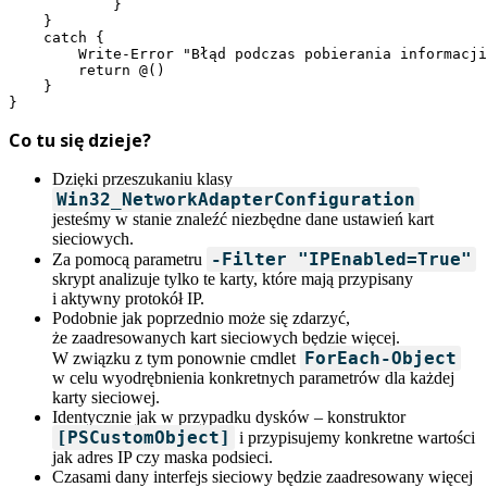
            }

    }

    catch {

        Write-Error "Błąd podczas pobierania informacji
        return @()

    }

}
Co tu się dzieje?
Dzięki przeszukaniu klasy
Win32_NetworkAdapterConfiguration
jesteśmy w stanie znaleźć niezbędne dane ustawień kart
sieciowych.
-Filter "IPEnabled=True"
Za pomocą parametru
skrypt analizuje tylko te karty, które mają przypisany
i aktywny protokół IP.
Podobnie jak poprzednio może się zdarzyć,
że zaadresowanych kart sieciowych będzie więcej.
ForEach-Object
W związku z tym ponownie cmdlet
w celu wyodrębnienia konkretnych parametrów dla każdej
karty sieciowej.
Identycznie jak w przypadku dysków – konstruktor
[PSCustomObject]
i przypisujemy konkretne wartości
jak adres IP czy maska podsieci.
Czasami dany interfejs sieciowy będzie zaadresowany więcej