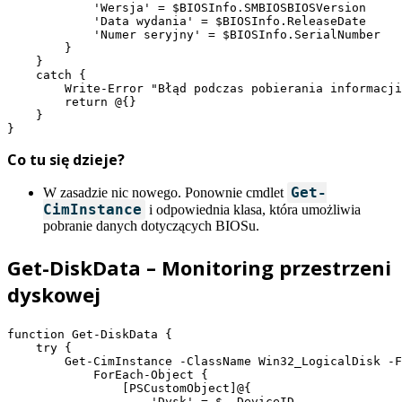
            'Wersja' = $BIOSInfo.SMBIOSBIOSVersion

            'Data wydania' = $BIOSInfo.ReleaseDate

            'Numer seryjny' = $BIOSInfo.SerialNumber

        }

    }

    catch {

        Write-Error "Błąd podczas pobierania informacji
        return @{}

    }

}
Co tu się dzieje?
Get-
W zasadzie nic nowego. Ponownie cmdlet
CimInstance
i odpowiednia klasa, która umożliwia
pobranie danych dotyczących BIOSu.
Get-DiskData – Monitoring przestrzeni
dyskowej
function Get-DiskData {

    try {

        Get-CimInstance -ClassName Win32_LogicalDisk -F
            ForEach-Object {

                [PSCustomObject]@{

                    'Dysk' = $_.DeviceID
