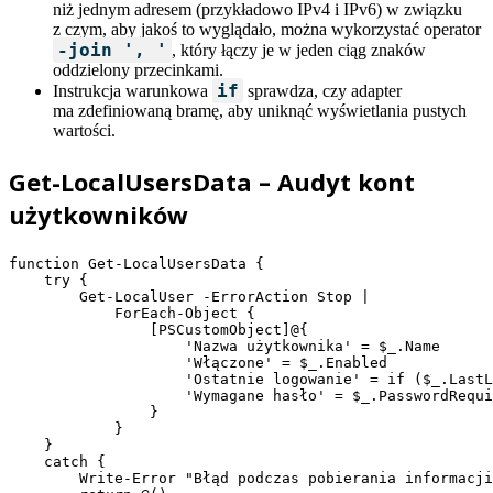
niż jednym adresem (przykładowo IPv4 i IPv6) w związku
z czym, aby jakoś to wyglądało, można wykorzystać operator
-join ', '
, który łączy je w jeden ciąg znaków
oddzielony przecinkami.
if
Instrukcja warunkowa
sprawdza, czy adapter
ma zdefiniowaną bramę, aby uniknąć wyświetlania pustych
wartości.
Get-LocalUsersData – Audyt kont
użytkowników
function Get-LocalUsersData {

    try {

        Get-LocalUser -ErrorAction Stop |

            ForEach-Object {

                [PSCustomObject]@{

                    'Nazwa użytkownika' = $_.Name

                    'Włączone' = $_.Enabled

                    'Ostatnie logowanie' = if ($_.LastL
                    'Wymagane hasło' = $_.PasswordRequi
                }

            }

    }

    catch {

        Write-Error "Błąd podczas pobierania informacji