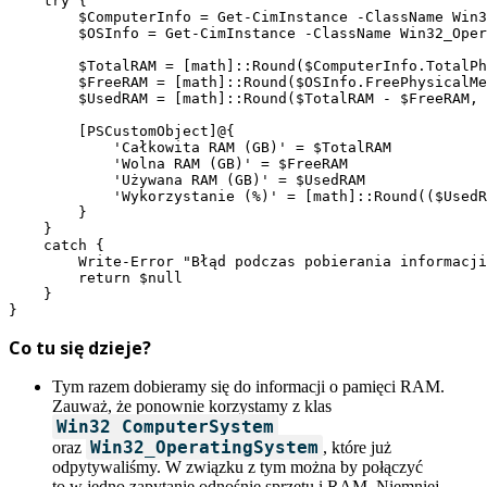
    try {

        $ComputerInfo = Get-CimInstance -ClassName Win3
        $OSInfo = Get-CimInstance -ClassName Win32_Oper
        $TotalRAM = [math]::Round($ComputerInfo.TotalPh
        $FreeRAM = [math]::Round($OSInfo.FreePhysicalMe
        $UsedRAM = [math]::Round($TotalRAM - $FreeRAM, 
        [PSCustomObject]@{

            'Całkowita RAM (GB)' = $TotalRAM

            'Wolna RAM (GB)' = $FreeRAM

            'Używana RAM (GB)' = $UsedRAM

            'Wykorzystanie (%)' = [math]::Round(($UsedR
        }

    }

    catch {

        Write-Error "Błąd podczas pobierania informacji
        return $null

    }

}
Co tu się dzieje?
Tym razem dobieramy się do informacji o pamięci RAM.
Zauważ, że ponownie korzystamy z klas
Win32_ComputerSystem
Win32_OperatingSystem
oraz
, które już
odpytywaliśmy. W związku z tym można by połączyć
to w jedno zapytanie odnośnie sprzętu i RAM. Niemniej