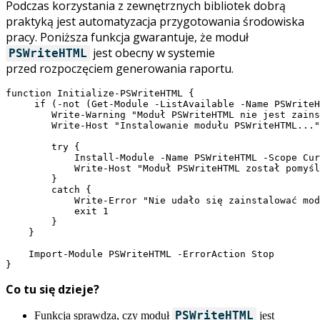
Podczas korzystania z zewnętrznych bibliotek dobrą
praktyką jest automatyzacja przygotowania środowiska
pracy. Poniższa funkcja gwarantuje, że moduł
jest obecny w systemie
PSWriteHTML
przed rozpoczęciem generowania raportu.
function Initialize-PSWriteHTML {

     if (-not (Get-Module -ListAvailable -Name PSWriteH
        Write-Warning "Moduł PSWriteHTML nie jest zains
        Write-Host "Instalowanie modułu PSWriteHTML..."
        try {

            Install-Module -Name PSWriteHTML -Scope Cur
            Write-Host "Moduł PSWriteHTML został pomyśl
        }

        catch {

            Write-Error "Nie udało się zainstalować mod
            exit 1

        }

    }

    Import-Module PSWriteHTML -ErrorAction Stop

}
Co tu się dzieje?
PSWriteHTML
Funkcja sprawdza, czy moduł
jest