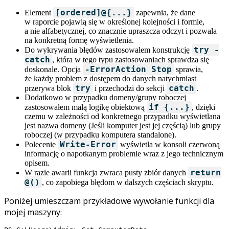
[ordered]@{...}
Element
zapewnia, że dane
w raporcie pojawią się w określonej kolejności i formie,
a nie alfabetycznej, co znacznie upraszcza odczyt i pozwala
na konkretną formę wyświetlenia.
try -
Do wykrywania błędów zastosowałem konstrukcję
catch
, która w tego typu zastosowaniach sprawdza się
-ErrorAction Stop
doskonale. Opcja
sprawia,
że każdy problem z dostępem do danych natychmiast
try
catch
przerywa blok
i przechodzi do sekcji
.
Dodatkowo w przypadku domeny/grupy roboczej
if {...}
zastosowałem małą logikę obiektową
, dzięki
czemu w zależności od konkretnego przypadku wyświetlana
jest nazwa domeny (Jeśli komputer jest jej częścią) lub grupy
roboczej (w przypadku komputera standalone).
Write-Error
Polecenie
wyświetla w konsoli czerwoną
informację o napotkanym problemie wraz z jego technicznym
opisem.
return
W razie awarii funkcja zwraca pusty zbiór danych
@()
, co zapobiega błędom w dalszych częściach skryptu.
Poniżej umieszczam przykładowe wywołanie funkcji dla
mojej maszyny: