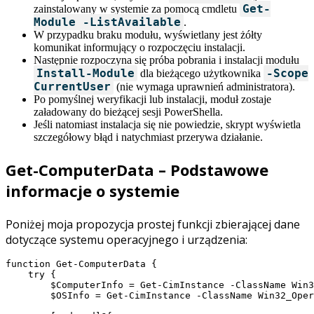
Get-
zainstalowany w systemie za pomocą cmdletu
Module -ListAvailable
.
W przypadku braku modułu, wyświetlany jest żółty
komunikat informujący o rozpoczęciu instalacji.
Następnie rozpoczyna się próba pobrania i instalacji modułu
Install-Module
-Scope
dla bieżącego użytkownika
CurrentUser
(nie wymaga uprawnień administratora).
Po pomyślnej weryfikacji lub instalacji, moduł zostaje
załadowany do bieżącej sesji PowerShella.
Jeśli natomiast instalacja się nie powiedzie, skrypt wyświetla
szczegółowy błąd i natychmiast przerywa działanie.
Get-ComputerData – Podstawowe
informacje o systemie
Poniżej moja propozycja prostej funkcji zbierającej dane
dotyczące systemu operacyjnego i urządzenia:
function Get-ComputerData {

    try {

        $ComputerInfo = Get-CimInstance -ClassName Win3
        $OSInfo = Get-CimInstance -ClassName Win32_Oper