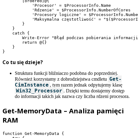
        [ordered]@{

            'Procesor' = $ProcessorInfo.Name

            'Rdzenie' = $ProcessorInfo.NumberOfCores

            'Procesory logiczne' = $ProcessorInfo.Numbe
            'Maksymalna częstotliwość' = "$($ProcessorI
        }

    }

    catch {

        Write-Error "Błąd podczas pobierania informacji
        return @{}

    }

}
Co tu się dzieje?
Struktura funkcji bliźniaczo podobna do poprzedniej.
Get-
Również korzystamy z dobrodziejstwa cmdletu
CimInstance
, tym razem jednak odpytujemy klasę
Win32_Processor
. Dzięki temu dostajemy dostęp
do informacji takich jak nazwa czy liczba rdzeni procesora.
Get-MemoryData – Analiza pamięci
RAM
function Get-MemoryData {
