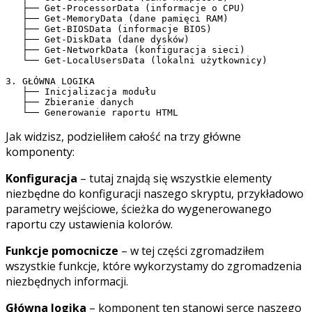
   ├── Get-ProcessorData (informacje o CPU)

   ├── Get-MemoryData (dane pamięci RAM)

   ├── Get-BIOSData (informacje BIOS)

   ├── Get-DiskData (dane dysków)

   ├── Get-NetworkData (konfiguracja sieci)

   └── Get-LocalUsersData (lokalni użytkownicy)

3. GŁÓWNA LOGIKA

   ├── Inicjalizacja modułu

   ├── Zbieranie danych

   └── Generowanie raportu HTML
Jak widzisz, podzieliłem całość na trzy główne
komponenty:
Konfiguracja
– tutaj znajdą się wszystkie elementy
niezbędne do konfiguracji naszego skryptu, przykładowo
parametry wejściowe, ścieżka do wygenerowanego
raportu czy ustawienia kolorów.
Funkcje pomocnicze
– w tej części zgromadziłem
wszystkie funkcje, które wykorzystamy do zgromadzenia
niezbędnych informacji.
Główna logika
– komponent ten stanowi serce naszego