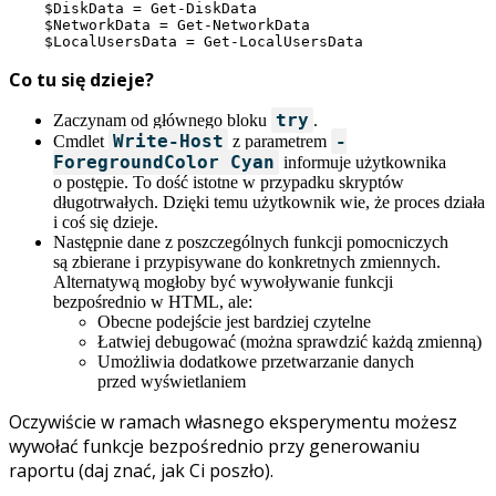
    $DiskData = Get-DiskData

    $NetworkData = Get-NetworkData

Co tu się dzieje?
try
Zaczynam od głównego bloku
.
Write-Host
-
Cmdlet
z parametrem
ForegroundColor Cyan
informuje użytkownika
o postępie. To dość istotne w przypadku skryptów
długotrwałych. Dzięki temu użytkownik wie, że proces działa
i coś się dzieje.
Następnie dane z poszczególnych funkcji pomocniczych
są zbierane i przypisywane do konkretnych zmiennych.
Alternatywą mogłoby być wywoływanie funkcji
bezpośrednio w HTML, ale:
Obecne podejście jest bardziej czytelne
Łatwiej debugować (można sprawdzić każdą zmienną)
Umożliwia dodatkowe przetwarzanie danych
przed wyświetlaniem
Oczywiście w ramach własnego eksperymentu możesz
wywołać funkcje bezpośrednio przy generowaniu
raportu (daj znać, jak Ci poszło).