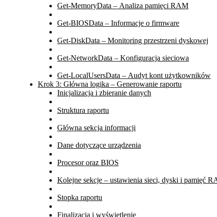
Get-MemoryData – Analiza pamięci RAM
Get-BIOSData – Informacje o firmware
Get-DiskData – Monitoring przestrzeni dyskowej
Get-NetworkData – Konfiguracja sieciowa
Get-LocalUsersData – Audyt kont użytkowników
Krok 3: Główna logika – Generowanie raportu
Inicjalizacja i zbieranie danych
Struktura raportu
Główna sekcja informacji
Dane dotyczące urządzenia
Procesor oraz BIOS
Kolejne sekcje – ustawienia sieci, dyski i pamięć 
Stopka raportu
Finalizacja i wyświetlenie