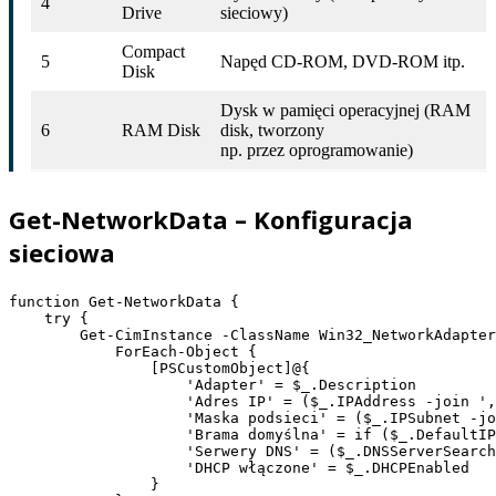
4
Drive
sieciowy)
Compact
5
Napęd CD-ROM, DVD-ROM itp.
Disk
Dysk w pamięci operacyjnej (RAM
6
RAM Disk
disk, tworzony
np. przez oprogramowanie)
Get-NetworkData – Konfiguracja
sieciowa
function Get-NetworkData {

    try {

        Get-CimInstance -ClassName Win32_NetworkAdapter
            ForEach-Object {

                [PSCustomObject]@{

                    'Adapter' = $_.Description

                    'Adres IP' = ($_.IPAddress -join ',
                    'Maska podsieci' = ($_.IPSubnet -jo
                    'Brama domyślna' = if ($_.DefaultIP
                    'Serwery DNS' = ($_.DNSServerSearch
                    'DHCP włączone' = $_.DHCPEnabled

                }
