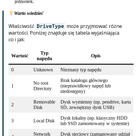
jednostek.
Warto wiedzieć
Właściwość
może przyjmować różne
DriveType
wartości. Poniżej znajduje się tabela wyjaśniająca
co i jak:
Typ
Wartość
Opis
napędu
0
Unknown
Nieznany typ napędu
Brak katalogu głównego
No root
1
(nieprawidłowy napęd lub
Directory
niedostępny)
Removable
Dysk wymienny (np. pendrive, karta
2
Disk
SD, zewnętrzny dysk USB)
Dysk lokalny (np. klasyczny HDD
3
Local Disk
lub SSD zamontowany w systemie)
Network
Dysk sieciowy (zamapowany udział