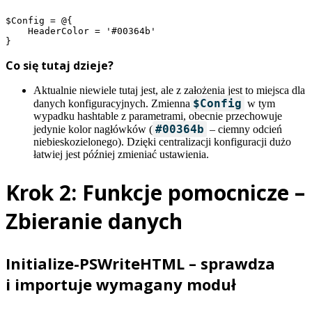
$Config = @{

    HeaderColor = '#00364b'

}
Co się tutaj dzieje?
Aktualnie niewiele tutaj jest, ale z założenia jest to miejsca dla
$Config
danych konfiguracyjnych. Zmienna
w tym
wypadku hashtable z parametrami, obecnie przechowuje
#00364b
jedynie kolor nagłówków (
– ciemny odcień
niebieskozielonego). Dzięki centralizacji konfiguracji dużo
łatwiej jest później zmieniać ustawienia.
Krok 2: Funkcje pomocnicze –
Zbieranie danych
Initialize-PSWriteHTML – sprawdza
i importuje wymagany moduł