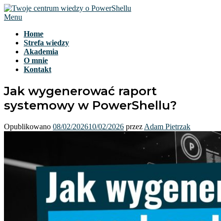
Przejdź
do
Menu
treści
Home
Strefa wiedzy
Akademia
O mnie
Kontakt
Jak wygenerować raport
systemowy w PowerShellu?
Opublikowano
08/02/2026
10/02/2026
przez
Adam Pietrzak