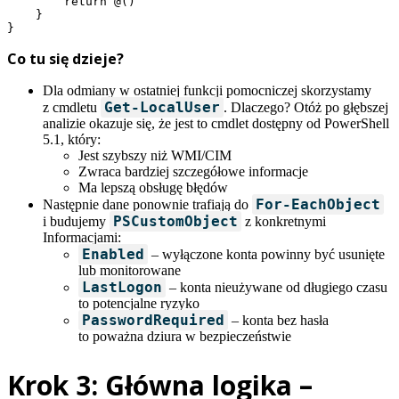
        return @()

    }

}
Co tu się dzieje?
Dla odmiany w ostatniej funkcji pomocniczej skorzystamy
Get-LocalUser
z cmdletu
. Dlaczego? Otóż po głębszej
analizie okazuje się, że jest to cmdlet dostępny od PowerShell
5.1, który:
Jest szybszy niż WMI/CIM
Zwraca bardziej szczegółowe informacje
Ma lepszą obsługę błędów
For-EachObject
Następnie dane ponownie trafiają do
PSCustomObject
i budujemy
z konkretnymi
Informacjami:
Enabled
– wyłączone konta powinny być usunięte
lub monitorowane
LastLogon
– konta nieużywane od długiego czasu
to potencjalne ryzyko
PasswordRequired
– konta bez hasła
to poważna dziura w bezpieczeństwie
Krok 3: Główna logika –