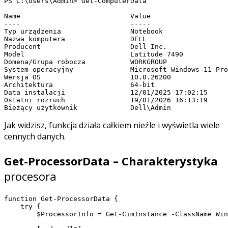
PS C:\Users\Admin> Get-ComputerData

Name                           Value                   
----                           -----                   
Typ urządzenia                 Notebook                
Nazwa komputera                DELL                    
Producent                      Dell Inc.               
Model                          Latitude 7490           
Domena/Grupa robocza           WORKGROUP               
System operacyjny              Microsoft Windows 11 Pro
Wersja OS                      10.0.26200              
Architektura                   64-bit                  
Data instalacji                12/01/2025 17:02:15     
Ostatni rozruch                19/01/2026 16:13:19     
Bieżący użytkownik             Dell\Admin   
Jak widzisz, funkcja działa całkiem nieźle i wyświetla wiele
cennych danych.
Get-ProcessorData – Charakterystyka
procesora
function Get-ProcessorData {

    try {

        $ProcessorInfo = Get-CimInstance -ClassName Win