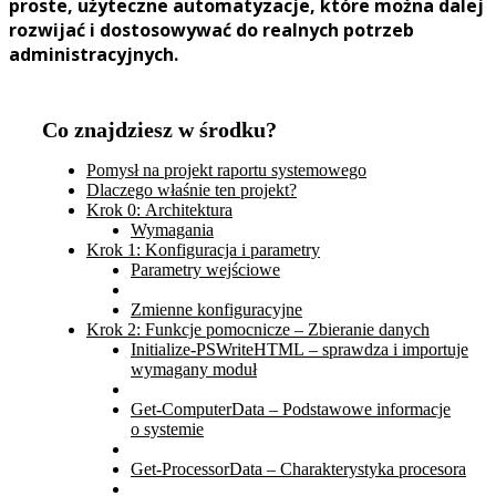
proste, użyteczne automatyzacje, które można dalej
rozwijać i dostosowywać do realnych potrzeb
administracyjnych.
Co znajdziesz w środku?
Pomysł na projekt raportu systemowego
Dlaczego właśnie ten projekt?
Krok 0: Architektura
Wymagania
Krok 1: Konfiguracja i parametry
Parametry wejściowe
Zmienne konfiguracyjne
Krok 2: Funkcje pomocnicze – Zbieranie danych
Initialize-PSWriteHTML – sprawdza i importuje
wymagany moduł
Get-ComputerData – Podstawowe informacje
o systemie
Get-ProcessorData – Charakterystyka procesora