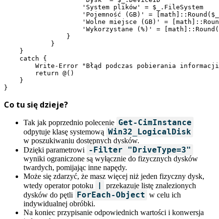
                    'System plików' = $_.FileSystem

                    'Pojemność (GB)' = [math]::Round($_
                    'Wolne miejsce (GB)' = [math]::Roun
                    'Wykorzystane (%)' = [math]::Round(
                }

            }

    }

    catch {

        Write-Error "Błąd podczas pobierania informacji
        return @()

    }

}
Co tu się dzieje?
Get-CimInstance
Tak jak poprzednio polecenie
Win32_LogicalDisk
odpytuje klasę systemową
w poszukiwaniu dostępnych dysków.
-Filter "DriveType=3"
Dzięki parametrowi
wyniki ograniczone są wyłącznie do fizycznych dysków
twardych, pomijając inne napędy.
Może się zdarzyć, że masz więcej niż jeden fizyczny dysk,
|
wtedy operator potoku
przekazuje listę znalezionych
ForEach-Object
dysków do pętli
w celu ich
indywidualnej obróbki.
Na koniec przypisanie odpowiednich wartości i konwersja