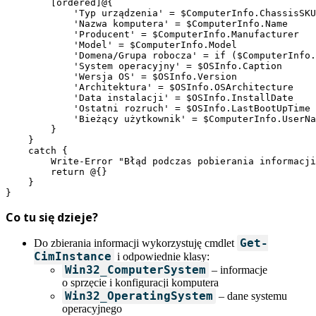
        [ordered]@{

            'Typ urządzenia' = $ComputerInfo.ChassisSKU
            'Nazwa komputera' = $ComputerInfo.Name

            'Producent' = $ComputerInfo.Manufacturer

            'Model' = $ComputerInfo.Model

            'Domena/Grupa robocza' = if ($ComputerInfo.
            'System operacyjny' = $OSInfo.Caption

            'Wersja OS' = $OSInfo.Version

            'Architektura' = $OSInfo.OSArchitecture

            'Data instalacji' = $OSInfo.InstallDate

            'Ostatni rozruch' = $OSInfo.LastBootUpTime

            'Bieżący użytkownik' = $ComputerInfo.UserNa
        }

    }

    catch {

        Write-Error "Błąd podczas pobierania informacji
        return @{}

    }

}
Co tu się dzieje?
Get-
Do zbierania informacji wykorzystuję cmdlet
CimInstance
i odpowiednie klasy:
Win32_ComputerSystem
– informacje
o sprzęcie i konfiguracji komputera
Win32_OperatingSystem
– dane systemu
operacyjnego