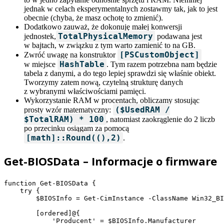
jednak w celach eksperymentalnych zostawmy tak, jak to jest
obecnie (chyba, że masz ochotę to zmienić).
Dodatkowo zauważ, że dokonuję małej konwersji
TotalPhysicalMemory
jednostek,
podawana jest
w bajtach, w związku z tym warto zamienić to na GB.
[PSCustomObject]
Zwróć uwagę na konstruktor
HashTable
w miejsce
. Tym razem potrzebna nam będzie
tabela z danymi, a do tego lepiej sprawdzi się właśnie obiekt.
Tworzymy zatem nową, czytelną strukturę danych
z wybranymi właściwościami pamięci.
Wykorzystanie RAM w procentach, obliczamy stosując
($UsedRAM /
prosty wzór matematyczny:
$TotalRAM) * 100
, natomiast zaokrąglenie do 2 liczb
po przecinku osiągam za pomocą
[math]::Round((),2)
.
Get-BIOSData – Informacje o firmware
function Get-BIOSData {

    try {

        $BIOSInfo = Get-CimInstance -ClassName Win32_BI
        [ordered]@{

            'Producent' = $BIOSInfo.Manufacturer
