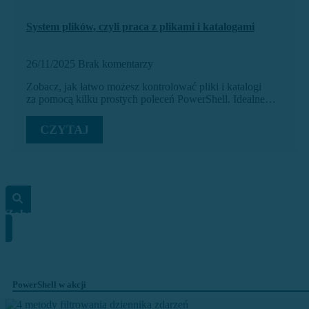
System plików, czyli praca z plikami i katalogami
26/11/2025
Brak komentarzy
Zobacz, jak łatwo możesz kontrolować pliki i katalogi
za pomocą kilku prostych poleceń PowerShell. Idealne…
CZYTAJ
Zobacz wszystkie
PowerShell w akcji