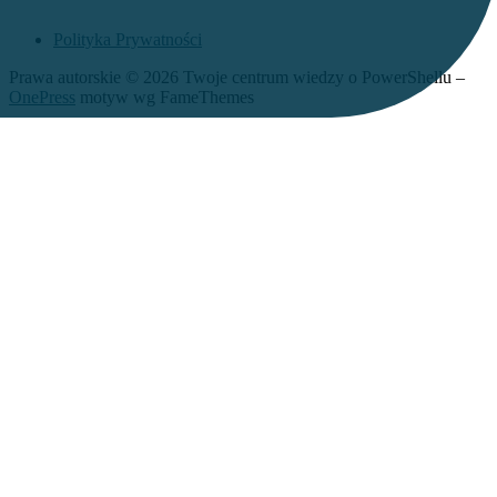
Polityka Prywatności
Prawa autorskie © 2026 Twoje centrum wiedzy o PowerShellu
–
OnePress
motyw wg FameThemes