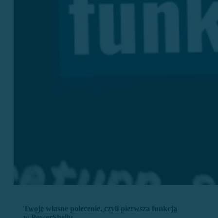
Twoje własne polecenie, czyli pierwsza funkcja
w PowerShellu