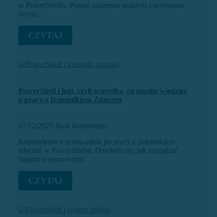
w PowerShellu. Poznaj najlepsze praktyki i przyspiesz
swoją…
CZYTAJ
PowerShell i logi, czyli wszystko, co musisz wiedzieć
o pracy z Dziennikiem Zdarzeń
07/12/2025
Brak komentarzy
Kompleksowy przewodnik po pracy z dziennikiem
zdarzeń w PowerShellu. Dowiedz się, jak zarządzać
logami systemowymi…
CZYTAJ