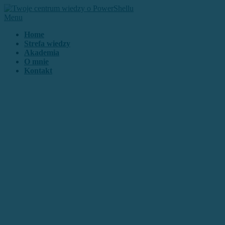
Przejdź
do
Menu
treści
Home
Strefa wiedzy
Akademia
O mnie
Kontakt
Przygoda
z PowerShellem
zaczyna się właśnie