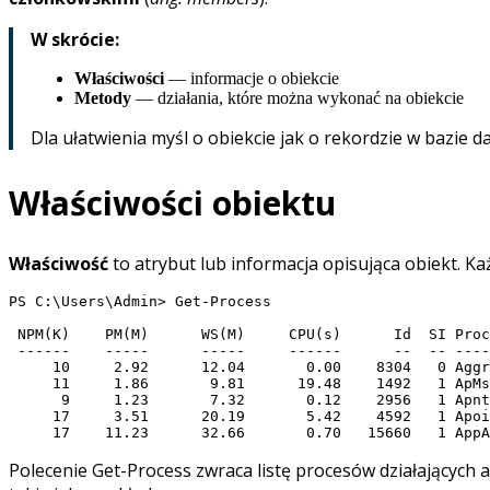
W skrócie:
Właściwości
— informacje o obiekcie
Metody
— działania, które można wykonać na obiekcie
Dla ułatwienia myśl o obiekcie jak o rekordzie w bazie 
Właściwości obiektu
Właściwość
to atrybut lub informacja opisująca obiekt. Ka
PS C:\Users\Admin> Get-Process

 NPM(K)    PM(M)      WS(M)     CPU(s)      Id  SI Proc
 ------    -----      -----     ------      --  -- ----
     10     2.92      12.04       0.00    8304   0 Aggr
     11     1.86       9.81      19.48    1492   1 ApMs
      9     1.23       7.32       0.12    2956   1 Apnt
     17     3.51      20.19       5.42    4592   1 Apoi
Polecenie Get-Process zwraca listę procesów działających 