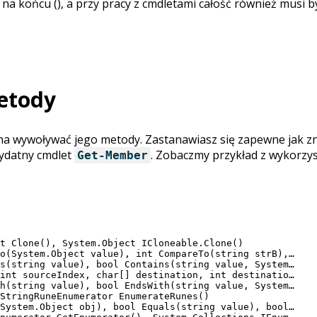
 końcu (), a przy pracy z cmdletami całość również musi b
metody
można wywoływać jego metody. Zastanawiasz się zapewne jak 
zydatny cmdlet
. Zobaczmy przykład z wykorzy
Get-Member
t Clone(), System.Object ICloneable.Clone()

o(System.Object value), int CompareTo(string strB),…

s(string value), bool Contains(string value, System…

int sourceIndex, char[] destination, int destinatio…

h(string value), bool EndsWith(string value, System…

StringRuneEnumerator EnumerateRunes()

System.Object obj), bool Equals(string value), bool…
