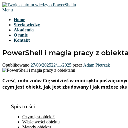
Przejdź
do
Menu
treści
Home
Strefa wiedzy
Akademia
O mnie
Kontakt
PowerShell i magia pracy z obiek
Opublikowano
27/03/2025
22/11/2025
przez
Adam Pietrzak
Cześć, miło znów Cię widzieć w mini cyklu poświęcony
czym jest obiekt, jak jest zbudowany i jak możesz sk
Spis treści
Czym jest obiekt?
Właściwości obiektu
Metody obiektu