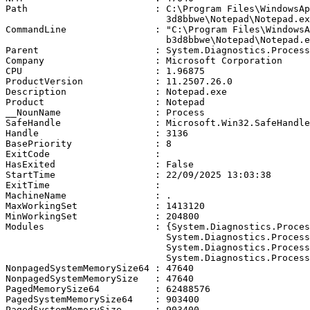
Path                       : C:\Program Files\WindowsAp
                             3d8bbwe\Notepad\Notepad.ex
CommandLine                : "C:\Program Files\WindowsA
                             b3d8bbwe\Notepad\Notepad.e
Parent                     : System.Diagnostics.Process
Company                    : Microsoft Corporation

CPU                        : 1.96875

ProductVersion             : 11.2507.26.0

Description                : Notepad.exe

Product                    : Notepad

__NounName                 : Process

SafeHandle                 : Microsoft.Win32.SafeHandle
Handle                     : 3136

BasePriority               : 8

ExitCode                   :

HasExited                  : False

StartTime                  : 22/09/2025 13:03:38

ExitTime                   :

MachineName                : .

MaxWorkingSet              : 1413120

MinWorkingSet              : 204800

Modules                    : {System.Diagnostics.Proces
                             System.Diagnostics.Process
                             System.Diagnostics.Process
                             System.Diagnostics.Process
NonpagedSystemMemorySize64 : 47640

NonpagedSystemMemorySize   : 47640

PagedMemorySize64          : 62488576

PagedSystemMemorySize64    : 903400

PagedSystemMemorySize      : 903400
