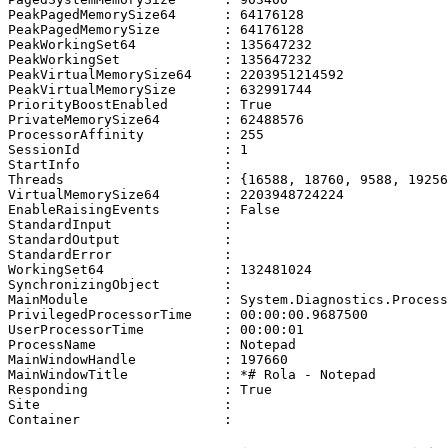
PeakPagedMemorySize64      : 64176128

PeakPagedMemorySize        : 64176128

PeakWorkingSet64           : 135647232

PeakWorkingSet             : 135647232

PeakVirtualMemorySize64    : 2203951214592

PeakVirtualMemorySize      : 632991744

PriorityBoostEnabled       : True

PrivateMemorySize64        : 62488576

ProcessorAffinity          : 255

SessionId                  : 1

StartInfo                  :

Threads                    : {16588, 18760, 9588, 19256
VirtualMemorySize64        : 2203948724224

EnableRaisingEvents        : False

StandardInput              :

StandardOutput             :

StandardError              :

WorkingSet64               : 132481024

SynchronizingObject        :

MainModule                 : System.Diagnostics.Process
PrivilegedProcessorTime    : 00:00:00.9687500

UserProcessorTime          : 00:00:01

ProcessName                : Notepad

MainWindowHandle           : 197660

MainWindowTitle            : *# Rola - Notepad

Responding                 : True

Site                       :
