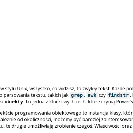
w stylu Unix, wszystko, co widzisz, to zwykły tekst. Każde pol
o parsowania tekstu, takich jak
,
czy
.
grep
awk
findstr
ła
obiekty
. To jedna z kluczowych cech, które czynią Powe
ontekście programowania obiektowego to instancja klasy, k
Zależnie od okoliczności, możemy być bardziej zainteresow
u, te drugie umożliwiają zrobienie czegoś. Właściwości or