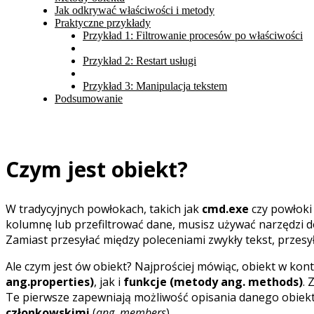
Jak odkrywać właściwości i metody
Praktyczne przykłady
Przykład 1: Filtrowanie procesów po właściwości
Przykład 2: Restart usługi
Przykład 3: Manipulacja tekstem
Podsumowanie
Czym jest obiekt?
W tradycyjnych powłokach, takich jak
cmd.exe
czy powłoki 
kolumnę lub przefiltrować dane, musisz używać narzędzi d
Zamiast przesyłać między poleceniami zwykły tekst, przesy
Ale czym jest ów obiekt? Najprościej mówiąc, obiekt w k
ang.properties)
, jak i
funkcje (metody ang. methods)
. 
Te pierwsze zapewniają możliwość opisania danego obiekt
członkowskimi
(
ang. members
).