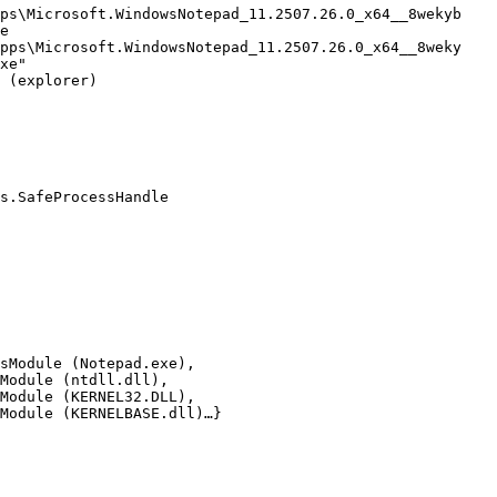
ps\Microsoft.WindowsNotepad_11.2507.26.0_x64__8wekyb

e

pps\Microsoft.WindowsNotepad_11.2507.26.0_x64__8weky

xe"

 (explorer)

s.SafeProcessHandle

sModule (Notepad.exe),

Module (ntdll.dll),

Module (KERNEL32.DLL),

Module (KERNELBASE.dll)…}
