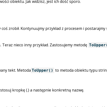
ści obiektu. Jak widzisz, jest ich dość sporo.
 coś zrobił. Kontynuujmy przykład z procesem i postarajmy 
s. Teraz nieco inny przykład. Zastosujemy metodę
ToUpper
wany tekt. Metoda
to metoda obiektu typu string
ToUpper()
astosuj kropkę (.) a następnie konkretną nazwę.