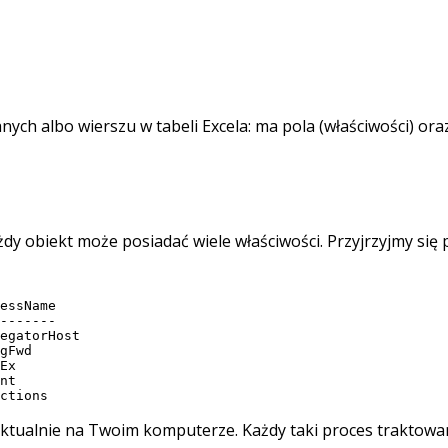
danych albo wierszu w tabeli Excela: ma pola (właściwości) o
żdy obiekt może posiadać wiele właściwości. Przyjrzyjmy się
essName

-------

egatorHost

gFwd

Ex

nt

aktualnie na Twoim komputerze. Każdy taki proces traktowany