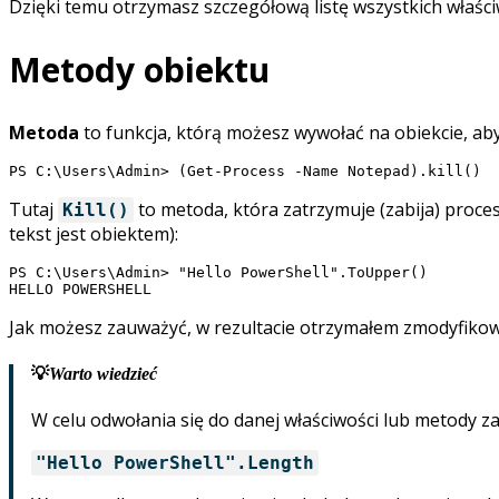
Dzięki temu otrzymasz szczegółową listę wszystkich właściwo
Metody obiektu
Metoda
to funkcja, którą możesz wywołać na obiekcie, aby
Tutaj
to metoda, która zatrzymuje (zabija) proce
Kill()
tekst jest obiektem):
PS C:\Users\Admin> "Hello PowerShell".ToUpper()

Jak możesz zauważyć, w rezultacie otrzymałem zmodyfiko
💡
Warto wiedzieć
W celu odwołania się do danej właściwości lub metody z
"Hello PowerShell".Length