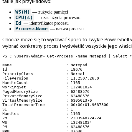
takie jak przykładowo:
WS(M)
— zużycie pamięci
CPU(s)
— czas użycia procesora
Id
— identyfikator procesu
ProcessName
— nazwa procesu
Chociaż może się to wydawać sporo to zwykle PowerShell wyś
wybrać konkretny proces i wyświetlić wszystkie jego właści
PS C:\Users\Admin> Get-Process -Name Notepad | Select *

Name                       : Notepad

Id                         : 18676

PriorityClass              : Normal

FileVersion                : 11.2507.26.0

HandleCount                : 1165

WorkingSet                 : 132481024

PagedMemorySize            : 62488576

PrivateMemorySize          : 62488576

VirtualMemorySize          : 630501376

TotalProcessorTime         : 00:00:01.9687500

SI                         : 1

Handles                    : 1165

VM                         : 2203948724224

WS                         : 132481024

PM                         : 62488576

NPM                        : 47640
