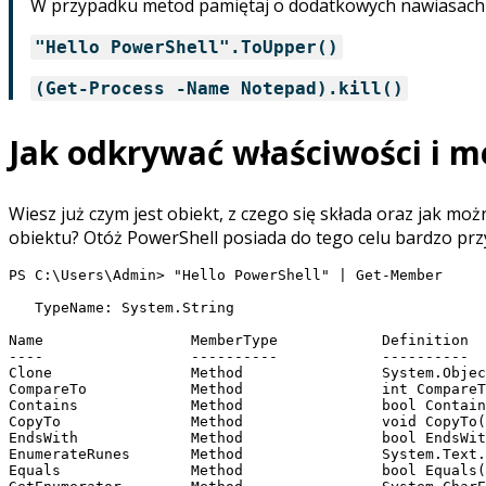
W przypadku metod pamiętaj o dodatkowych nawiasach na
"Hello PowerShell".ToUpper()
(Get-Process -Name Notepad).kill()
Jak odkrywać właściwości i 
Wiesz już czym jest obiekt, z czego się składa oraz jak 
obiektu? Otóż PowerShell posiada do tego celu bardzo pr
PS C:\Users\Admin> "Hello PowerShell" | Get-Member

   TypeName: System.String

Name                 MemberType            Definition

----                 ----------            ----------

Clone                Method                System.Objec
CompareTo            Method                int CompareT
Contains             Method                bool Contain
CopyTo               Method                void CopyTo(
EndsWith             Method                bool EndsWit
EnumerateRunes       Method                System.Text.
Equals               Method                bool Equals(