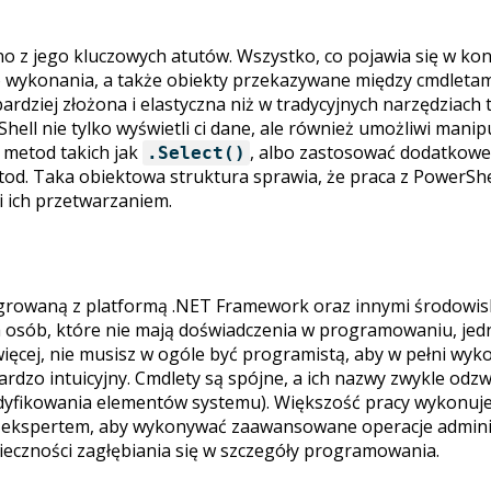
no z jego kluczowych atutów. Wszystko, co pojawia się w kons
go wykonania, a także obiekty przekazywane między cmdletam
ardziej złożona i elastyczna niż w tradycyjnych narzędziach
Shell nie tylko wyświetli ci dane, ale również umożliwi man
cą metod takich jak
, albo zastosować dodatkowe 
.Select()
d. Taka obiektowa struktura sprawia, że praca z PowerShelle
i ich przetwarzaniem.
tegrowaną z platformą .NET Framework oraz innymi środowis
la osób, które nie mają doświadczenia w programowaniu, je
ęcej, nie musisz w ogóle być programistą, aby w pełni wykor
dzo intuicyjny. Cmdlety są spójne, a ich nazwy zwykle odz
yfikowania elementów systemu). Większość pracy wykonuje
być ekspertem, aby wykonywać zaawansowane operacje admin
ieczności zagłębiania się w szczegóły programowania.