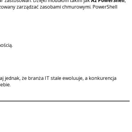
ar zastosowań. Dzięki modułom takim jak
Az PowerShell
,
yzowany zarządzać zasobami chmurowymi. PowerShell
ością.
aj jednak, że branża IT stale ewoluuje, a konkurencja
iebie.