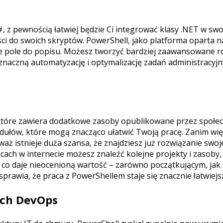
#, z pewnością łatwiej będzie Ci integrować klasy .NET w swo
ci do swoich skryptów. PowerShell, jako platforma oparta n
ne pole do popisu. Możesz tworzyć bardziej zaawansowane 
 znaczną automatyzację i optymalizację zadań administracyjn
które zawiera dodatkowe zasoby opublikowane przez społec
dułów, które mogą znacząco ułatwić Twoją pracę. Zanim więc
waż istnieje duża szansa, że znajdziesz już rozwiązanie swoj
ach w internecie możesz znaleźć kolejne projekty i zasoby, 
 co daje nieocenioną wartość – zarówno początkującym, jak
awia, że praca z PowerShellem staje się znacznie łatwiejsz
ach DevOps