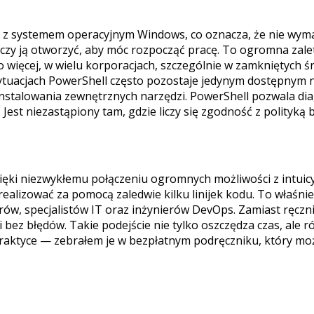
 systemem operacyjnym Windows, co oznacza, że nie wymaga 
y ją otworzyć, aby móc rozpocząć pracę. To ogromna zalet
Co więcej, w wielu korporacjach, szczególnie w zamkniętyc
tuacjach PowerShell często pozostaje jedynym dostępnym n
nstalowania zewnętrznych narzędzi. PowerShell pozwala d
st niezastąpiony tam, gdzie liczy się zgodność z polityką 
ęki niezwykłemu połączeniu ogromnych możliwości z intuicyj
alizować za pomocą zaledwie kilku linijek kodu. To właśnie 
ów, specjalistów IT oraz inżynierów DevOps. Zamiast ręczn
 i bez błędów. Takie podejście nie tylko oszczędza czas, al
praktyce — zebrałem je w bezpłatnym podręczniku, który mo