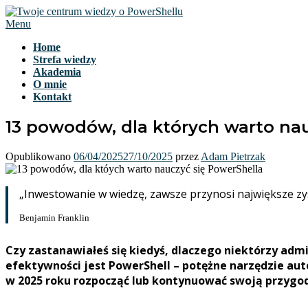
Przejdź
do
Menu
treści
Home
Strefa wiedzy
Akademia
O mnie
Kontakt
13 powodów, dla których warto na
Opublikowano
06/04/2025
27/10/2025
przez
Adam Pietrzak
„Inwestowanie w wiedzę, zawsze przynosi największe zys
Benjamin Franklin
Czy zastanawiałeś się kiedyś, dlaczego niektórzy admi
efektywności jest PowerShell – potężne narzędzie aut
w 2025 roku rozpocząć lub kontynuować swoją przygo