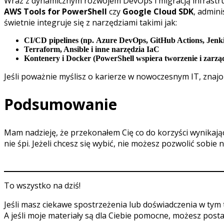
Wraz z dynamicznym rozwojem DevOps i migracją infrastru
AWS Tools for PowerShell
czy
Google Cloud SDK
, admin
świetnie integruje się z narzędziami takimi jak:
CI/CD pipelines (np. Azure DevOps, GitHub Actions, Jenk
Terraform, Ansible i inne narzędzia IaC
Kontenery i Docker (PowerShell wspiera tworzenie i zarzą
Jeśli poważnie myślisz o karierze w nowoczesnym IT, znajo
Podsumowanie
Mam nadzieję, że przekonałem Cię co do korzyści wynikający
nie śpi. Jeżeli chcesz się wybić, nie możesz pozwolić sobie n
To wszystko na dziś!
Jeśli masz ciekawe spostrzeżenia lub doświadczenia w tym 
A jeśli moje materiały są dla Ciebie pomocne, możesz post