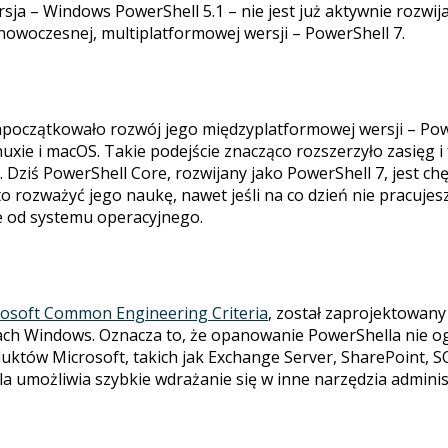
sja – Windows PowerShell 5.1 – nie jest już aktywnie rozwi
nowoczesnej, multiplatformowej wersji – PowerShell 7.
początkowało rozwój jego międzyplatformowej wersji – Powe
nuxie i macOS. Takie podejście znacząco rozszerzyło zasięg 
ziś PowerShell Core, rozwijany jako PowerShell 7, jest ch
o rozważyć jego naukę, nawet jeśli na co dzień nie pracuje
e od systemu operacyjnego.
osoft Common Engineering Criteria
, został zaprojektowany
h Windows. Oznacza to, że opanowanie PowerShella nie ogr
tów Microsoft, takich jak Exchange Server, SharePoint, SQ
la umożliwia szybkie wdrażanie się w inne narzędzia adminis