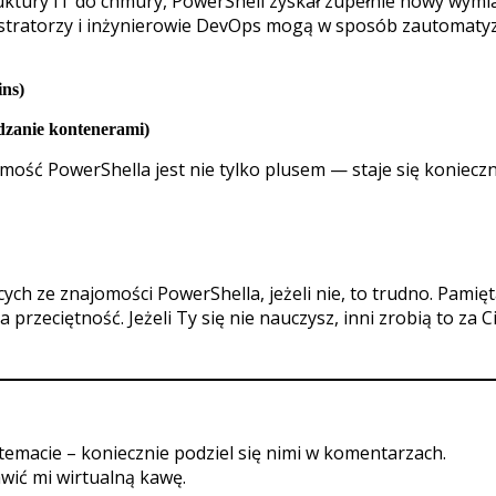
ktury IT do chmury, PowerShell zyskał zupełnie nowy wymi
istratorzy i inżynierowie DevOps mogą w sposób zautomat
ins)
dzanie kontenerami)
mość PowerShella jest nie tylko plusem — staje się konieczn
ch ze znajomości PowerShella, jeżeli nie, to trudno. Pamięt
a przeciętność. Jeżeli Ty się nie nauczysz, inni zrobią to za C
temacie – koniecznie podziel się nimi w komentarzach.
awić mi wirtualną kawę.