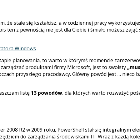
, że stale się kształcisz, a w codziennej pracy wykorzystuj
pis ten z pewnością nie jest dla Ciebie i śmiało możesz zająć 
tratora Windows
a etapie planowania, to warto w którymś momencie zarezerw
z zarządzać produktami firmy Microsoft, jest to swoisty
„mus
 oczach przyszłego pracodawcy. Główny powód jest … nieco b
ieszczam listę
13 powodów
, dla których warto rozważyć pośw
 2008 R2 w 2009 roku, PowerShell stał się integralnym e
zędziem do zarządzania środowiskami IT. Wraz z każdą kole