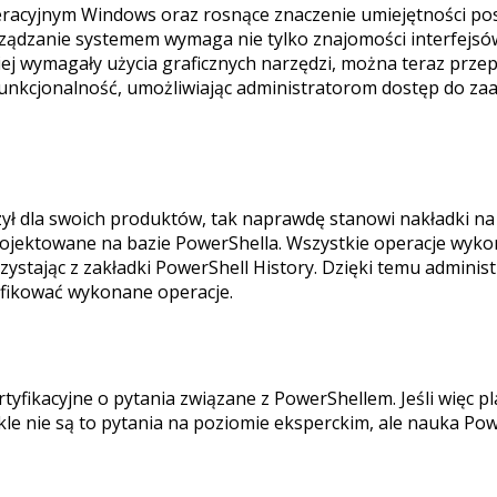
racyjnym Windows oraz rosnące znaczenie umiejętności posł
rządzanie systemem wymaga nie tylko znajomości interfejsów 
ej wymagały użycia graficznych narzędzi, można teraz przep
 funkcjonalność, umożliwiając administratorom dostęp do za
rzył dla swoich produktów, tak naprawdę stanowi nakładki n
aprojektowane na bazie PowerShella. Wszystkie operacje wy
ystając z zakładki PowerShell History. Dzięki temu administ
yfikować wykonane operacje.
ikacyjne o pytania związane z PowerShellem. Jeśli więc pla
e nie są to pytania na poziomie eksperckim, ale nauka Powe