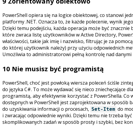
9 Zorientowany obiektowo
PowerShell opiera się na logice obiektowej, co stanowi jed
platformy .NET. Oznacza to, że każde polecenie, wynik je
Dzięki temu podejściu, każda operacja może być znacznie b
które zwraca listę użytkowników w Active Directory, Power
właściwości, takie jak imię i nazwisko, filtrując je za pomo
do której użytkownik należy) przy użyciu odpowiednich meto
Umożliwia to administratorowi pełną kontrolę nad danymi 
10 Nie musisz być programistą
PowerShell, choć jest powłoką wiersza poleceń ściśle zin
do języka C#. To może wydawać się nieco zniechęcające d
programistą, aby efektywnie korzystać z PowerShella. Co wi
dostępnych w PowerShell jest zaprojektowana w sposób bar
do uzyskiwania informacji o procesach,
do mod
Set-Item
i zwracając odpowiednie wyniki. Dzięki temu nie trzeba 
skomplikowanych zadań w sposób prosty i szybki, bez kon