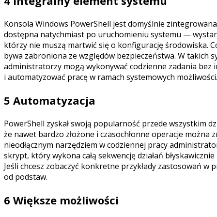
4 Integralny element systemu
Konsola Windows PowerShell jest domyślnie zintegrowana z
dostępna natychmiast po uruchomieniu systemu — wystarcz
którzy nie muszą martwić się o konfigurację środowiska. 
bywa zabroniona ze względów bezpieczeństwa. W takich sy
administratorzy mogą wykonywać codzienne zadania bez i
i automatyzować pracę w ramach systemowych możliwości. Je
5 Automatyzacja
PowerShell zyskał swoją popularność przede wszystkim dzi
że nawet bardzo złożone i czasochłonne operacje można zre
nieodłącznym narzędziem w codziennej pracy administrator
skrypt, który wykona całą sekwencję działań błyskawicznie
Jeśli chcesz zobaczyć konkretne przykłady zastosowań w 
od podstaw.
6 Większe możliwości